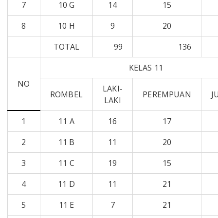
7
10 G
14
15
8
10 H
9
20
TOTAL
99
136
KELAS 11
NO
LAKI-
ROMBEL
PEREMPUAN
J
LAKI
1
11 A
16
17
2
11 B
11
20
3
11 C
19
15
4
11 D
11
21
5
11 E
7
21