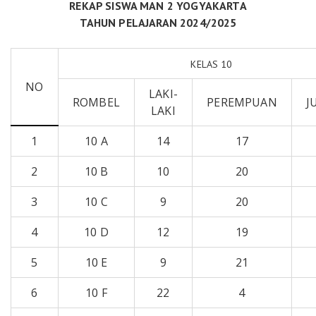
REKAP SISWA MAN 2 YOGYAKARTA
TAHUN PELAJARAN 2024/2025
KELAS 10
NO
LAKI-
ROMBEL
PEREMPUAN
J
LAKI
1
10 A
14
17
2
10 B
10
20
3
10 C
9
20
4
10 D
12
19
5
10 E
9
21
6
10 F
22
4