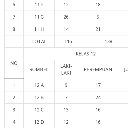
6
11 F
12
18
7
11 G
26
5
8
11 H
14
21
TOTAL
116
138
KELAS 12
NO
LAKI-
ROMBEL
PEREMPUAN
J
LAKI
1
12 A
9
17
2
12 B
7
24
3
12 C
13
16
4
12 D
12
16