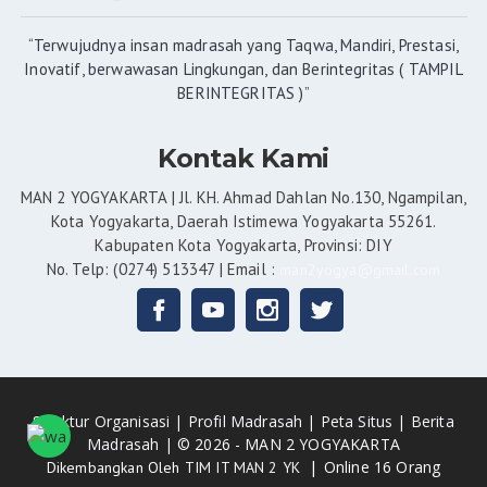
“Terwujudnya insan madrasah yang Taqwa, Mandiri, Prestasi,
Inovatif, berwawasan Lingkungan, dan Berintegritas ( TAMPIL
BERINTEGRITAS )”
Kontak Kami
MAN 2 YOGYAKARTA | Jl. KH. Ahmad Dahlan No.130, Ngampilan,
Kota Yogyakarta, Daerah Istimewa Yogyakarta 55261.
Kabupaten Kota Yogyakarta, Provinsi: DIY
No. Telp: (0274) 513347 | Email :
man2yogya@gmail.com
Struktur Organisasi |
Profil Madrasah |
Peta Situs |
Berita
Madrasah |
© 2026 - MAN 2 YOGYAKARTA
|
Online 16 Orang
Dikembangkan Oleh
TIM IT MAN 2 YK