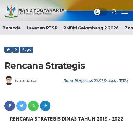
Beranda
Layanan PTSP
PMBM Gelombang 2 2026
Zon
Page
Rencana Strategis
administrator
Rabu, 18 Agustus 2021 | Dibaca : 3137 x
RENCANA STRATEGIS DINAS TAHUN 2019 - 2022