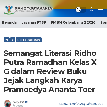
Beranda
Layanan PTSP
PMBM Gelombang 2 2026
Zon
Berita Madrasah
Semangat Literasi Ridho
Putra Ramadhan Kelas X
G dalam Review Buku
Jejak Langkah Karya
Pramoedya Ananta Toer
nuryanti
Sabtu, 16 Mei 2026 | Dibaca : 90 x
Humas