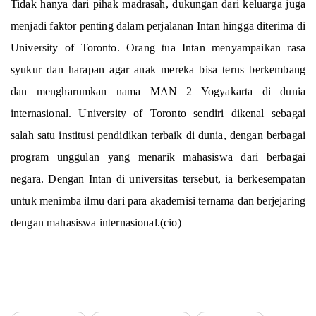
Tidak hanya dari pihak madrasah, dukungan dari keluarga juga
menjadi faktor penting dalam perjalanan Intan hingga diterima di
University of Toronto. Orang tua Intan menyampaikan rasa
syukur dan harapan agar anak mereka bisa terus berkembang
dan mengharumkan nama MAN 2 Yogyakarta di dunia
internasional. University of Toronto sendiri dikenal sebagai
salah satu institusi pendidikan terbaik di dunia, dengan berbagai
program unggulan yang menarik mahasiswa dari berbagai
negara. Dengan Intan di universitas tersebut, ia berkesempatan
untuk menimba ilmu dari para akademisi ternama dan berjejaring
dengan mahasiswa internasional.(cio)