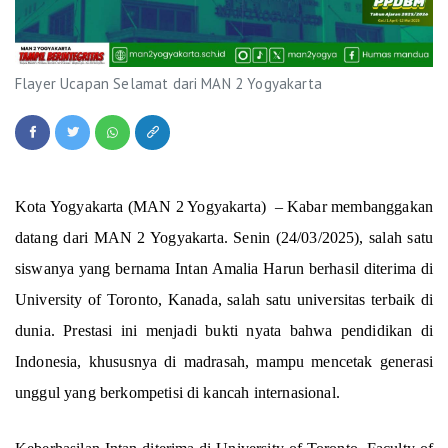
Flayer Ucapan Selamat dari MAN 2 Yogyakarta
Kota Yogyakarta (MAN 2 Yogyakarta) – Kabar membanggakan
datang dari MAN 2 Yogyakarta. Senin (24/03/2025), salah satu
siswanya yang bernama Intan Amalia Harun berhasil diterima di
University of Toronto, Kanada, salah satu universitas terbaik di
dunia. Prestasi ini menjadi bukti nyata bahwa pendidikan di
Indonesia, khususnya di madrasah, mampu mencetak generasi
unggul yang berkompetisi di kancah internasional.