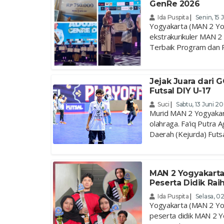
GenRe 2026
Ida Puspita
|
Senin, 15 
Yogyakarta (MAN 2 Yo
ekstrakurikuler MAN 2
Terbaik Program dan R
Jejak Juara dari 
Futsal DIY U-17
Suci
|
Sabtu, 13 Juni 2
Murid MAN 2 Yogyakart
olahraga. Fa'iq Putra 
Daerah (Kejurda) Futsal
MAN 2 Yogyakarta
Peserta Didik Rai
Ida Puspita
|
Selasa, 0
Yogyakarta (MAN 2 Yo
peserta didik MAN 2 Yo