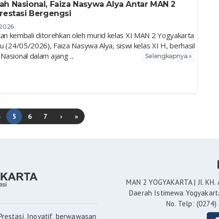
ah Nasional, Faiza Nasywa Alya Antar MAN 2
restasi Bergengsi
 2026
n kembali ditorehkan oleh murid kelas XI MAN 2 Yogyakarta
bu (24/05/2026), Faiza Nasywa Alya, siswi kelas XI H, berhasil
Nasional dalam ajang ...
Selengkapnya »
4
5
6
7
›
»
MAN 2 YOGYAKARTA | Jl. KH. 
Daerah Istimewa Yogyakarta
No. Telp: (0274)
restasi, Inovatif, berwawasan