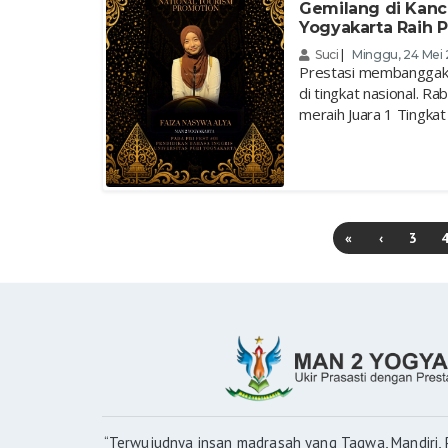
Gemilang di Kanc
Yogyakarta Raih P
Suci
|
Minggu, 24 Mei
Prestasi membanggaka
di tingkat nasional. Ra
meraih Juara 1 Tingkat 
«
‹
3
“Terwujudnya insan madrasah yang Taqwa, Mandiri, P