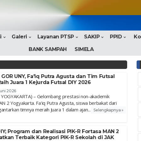
i
Galeri
Layanan PTSP
SAKIP
PPID
Ko
BANK SAMPAH
SIMELA
 GOR UNY, Fa'iq Putra Agusta dan Tim Futsal
aih Juara 1 Kejurda Futsal DIY 2026
Juni 2026
YOGYAKARTA) – Gelombang prestasi non-akademik
 2 Yogyakarta. Fa'iq Putra Agusta, siswa berbakat dari
antarkan timnya meraih Juara 1 dalam ajan...
Selengkapnya »
DIY; Program dan Realisasi PIK-R Fortasa MAN 2
tkan Terbaik Kategori PIK-R Sekolah di JAK