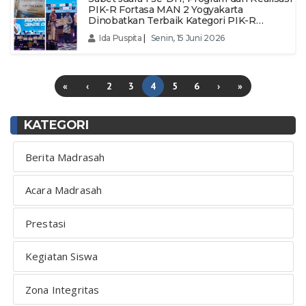
PIK-R Fortasa MAN 2 Yogyakarta
Dinobatkan Terbaik Kategori PIK-R
Sekolah di JAK GenRe 2026
Ida Puspita
|
Senin, 15 Juni 2026
«
‹
2
3
4
5
6
›
»
KATEGORI
Berita Madrasah
Acara Madrasah
Prestasi
Kegiatan Siswa
Zona Integritas